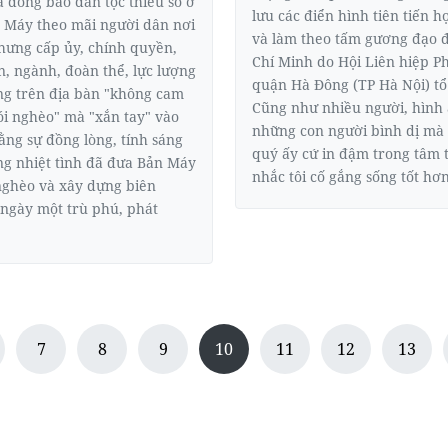
a đồng bào dân tộc thiểu số ở
lưu các điển hình tiên tiến h
 Máy theo mãi người dân nơi
và làm theo tấm gương đạo 
hưng cấp ủy, chính quyền,
Chí Minh do Hội Liên hiệp P
n, ngành, đoàn thể, lực lượng
quận Hà Ðông (TP Hà Nội) tổ
ng trên địa bàn "không cam
Cũng như nhiều người, hình
ói nghèo" mà "xắn tay" vào
những con người bình dị mà
ằng sự đồng lòng, tính sáng
quý ấy cứ in đậm trong tâm tr
òng nhiệt tình đã đưa Bản Máy
nhắc tôi cố gắng sống tốt hơn
nghèo và xây dựng biên
ngày một trù phú, phát
7
8
9
10
11
12
13