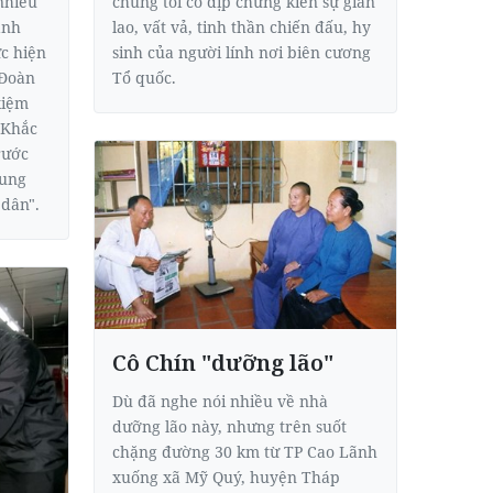
chúng tôi có dịp chứng kiến sự gian
 nhiều
lao, vất vả, tinh thần chiến đấu, hy
ảnh
sinh của người lính nơi biên cương
c hiện
Tổ quốc.
"Đoàn
kiệm
 Khắc
rước
rung
 dân".
Cô Chín "dưỡng lão"
Dù đã nghe nói nhiều về nhà
dưỡng lão này, nhưng trên suốt
chặng đường 30 km từ TP Cao Lãnh
xuống xã Mỹ Quý, huyện Tháp