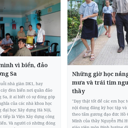
mình vì biển, đảo
ờng Sa
Những giờ học nắn
mưa và trái tim ng
uỗi nhà giàn DK1, hay
thầy
cây đèn biển nơi quần đảo
 Sa, ít ai biết có sự đóng góp
"Dạy thật tốt để các em học t
nghĩa của các nhà khoa học
nội dung đăng ký học tập và
 đại học Xây dựng Hà Nội,
theo tấm gương đạo đức Hồ 
c tiếp là Viện Xây dựng công
Minh của thầy Nguyễn Phi H
biển. Và người có những đóng
giáo viên môn Định hướng di