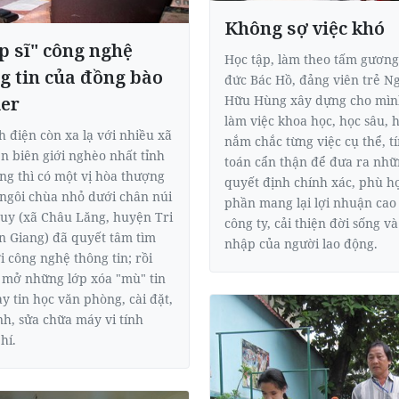
Không sợ việc khó
p sĩ" công nghệ
Học tập, làm theo tấm gương
g tin của đồng bào
đức Bác Hồ, đảng viên trẻ N
Hữu Hùng xây dựng cho mìn
er
làm việc khoa học, học sâu, h
h điện còn xa lạ với nhiều xã
nắm chắc từng việc cụ thể, t
n biên giới nghèo nhất tỉnh
toán cẩn thận để đưa ra nh
ng thì có một vị hòa thượng
quyết định chính xác, phù h
ì ngôi chùa nhỏ dưới chân núi
phần mang lại lợi nhuận cao
y (xã Châu Lăng, huyện Tri
công ty, cải thiện đời sống và
n Giang) đã quyết tâm tìm
nhập của người lao động.
i công nghệ thông tin; rồi
 mở những lớp xóa "mù" tin
ạy tin học văn phòng, cài đặt,
ình, sửa chữa máy vi tính
hí.