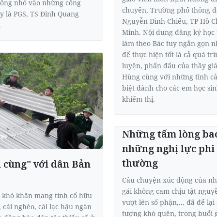
ông nhỏ vào những công
chuyển, Trường phổ thông đ
ấy là PGS, TS Ðinh Quang
Nguyễn Đình Chiểu, TP Hồ C
.
Minh. Nội dung đăng ký học 
làm theo Bác tuy ngắn gọn 
để thực hiện tốt là cả quá tr
luyện, phấn đấu của thầy gi
Hùng cùng với những tình c
biệt dành cho các em học si
khiếm thị.
Những tấm lòng bao
những nghị lực phi
thường
 cùng" với dân Bản
Câu chuyện xúc động của nh
gái không cam chịu tật nguy
khó khăn mang tính cố hữu
vượt lên số phận,... đã để lại
, cái nghèo, cái lạc hậu ngàn
tượng khó quên, trong buổi 