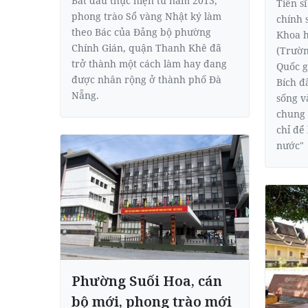
Bắt đầu thực hiện từ năm 2013,
Tiến s
phong trào Sổ vàng Nhật ký làm
chính 
theo Bác của Ðảng bộ phường
Khoa h
Chính Gián, quận Thanh Khê đã
(Trườn
trở thành một cách làm hay đang
Quốc g
được nhân rộng ở thành phố Ðà
Bích đ
Nẵng.
sống v
chung 
chỉ để
nước"
Phường Suối Hoa, cán
bộ mới, phong trào mới