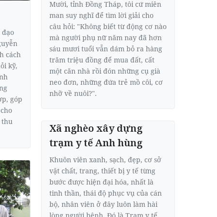
Mười, tỉnh Ðồng Tháp, tôi cứ miên
man suy nghĩ để tìm lời giải cho
câu hỏi: "Không biết từ động cơ nào
 đạo
mà người phụ nữ năm nay đã hơn
guyễn
sáu mươi tuổi vẫn dám bỏ ra hàng
h cách
trăm triệu đồng để mua đất, cất
ỏi kỹ,
một căn nhà rồi đón những cụ già
ính
neo đơn, những đứa trẻ mồ côi, cơ
ững
nhỡ về nuôi?".
ợp, góp
 cho
 thu
Xã nghèo xây dựng
trạm y tế Anh hùng
Khuôn viên xanh, sạch, đẹp, cơ sở
vật chất, trang, thiết bị y tế từng
bước được hiện đại hóa, nhất là
tinh thần, thái độ phục vụ của cán
bộ, nhân viên ở đây luôn làm hài
lòng người bệnh. Ðó là Trạm y tế