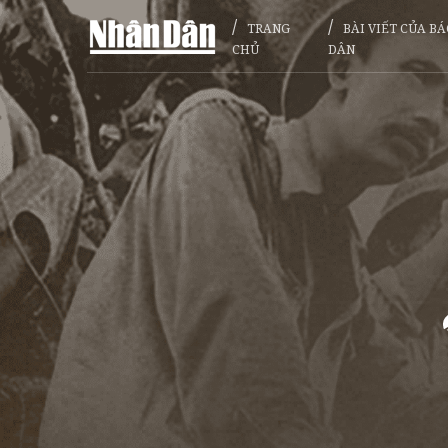
TRANG
BÀI VIẾT CỦA B
CHỦ
DÂN