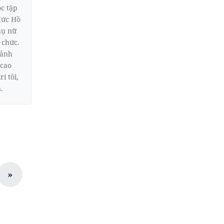
ọc tập
đức Hồ
hụ nữ
 chức.
 ảnh
 cao
í tôi,
.
»