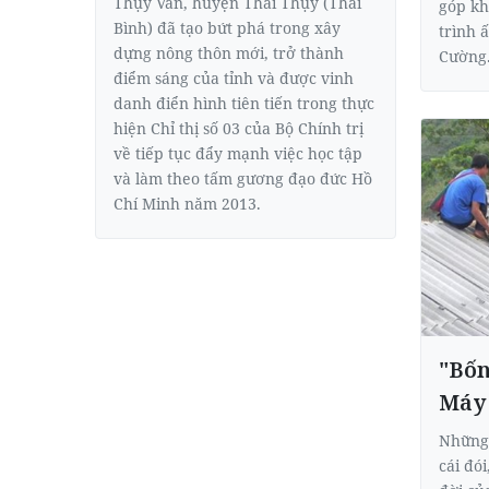
Thụy Văn, huyện Thái Thụy (Thái
góp kh
Bình) đã tạo bứt phá trong xây
trình 
dựng nông thôn mới, trở thành
Cường
điểm sáng của tỉnh và được vinh
danh điển hình tiên tiến trong thực
hiện Chỉ thị số 03 của Bộ Chính trị
về tiếp tục đẩy mạnh việc học tập
và làm theo tấm gương đạo đức Hồ
Chí Minh năm 2013.
"Bốn
Máy
Những 
cái đói