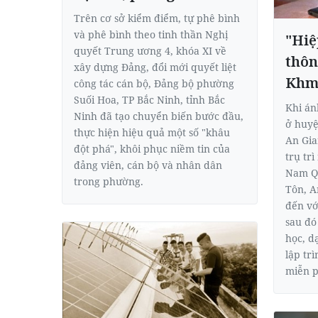
Trên cơ sở kiểm điểm, tự phê bình
và phê bình theo tinh thần Nghị
"Hiệ
quyết Trung ương 4, khóa XI về
thôn
xây dựng Đảng, đổi mới quyết liệt
Khm
công tác cán bộ, Đảng bộ phường
Suối Hoa, TP Bắc Ninh, tỉnh Bắc
Khi án
Ninh đã tạo chuyển biến bước đầu,
ở huyệ
thực hiện hiệu quả một số "khâu
An Gia
đột phá", khôi phục niềm tin của
trụ tr
đảng viên, cán bộ và nhân dân
Nam Qu
trong phường.
Tôn, A
đến vớ
sau đó
học, d
lập tr
miễn p