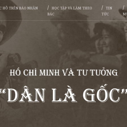
ÁC HỒ TRÊN BÁO NHÂN
HỌC TẬP VÀ LÀM THEO
TIN
BÁC
TỨC
M