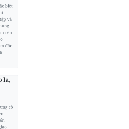
ặc biệt
hí
tập và
nhưng
ình rèn
áo
ảm đặc
nh
 la,
ững cô
ền
 ấn
giao