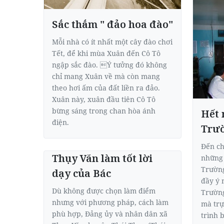
Sắc thắm " đảo hoa đào"
Mỗi nhà có ít nhất một cây đào chơi
Tết, để khi mùa Xuân đến Cô Tô
ngập sắc đào. Ý tưởng đó không
chỉ mang Xuân về mà còn mang
theo hơi ấm của đất liền ra đảo.
Xuân này, xuân đầu tiên Cô Tô
bừng sáng trong chan hòa ánh
Hết 
điện.
Trư
Ðến ch
Thụy Văn làm tốt lời
những 
Trường
dạy của Bác
đầy ý 
Dù không được chọn làm điểm
Trường
nhưng với phương pháp, cách làm
mà trự
phù hợp, Ðảng ủy và nhân dân xã
trình 