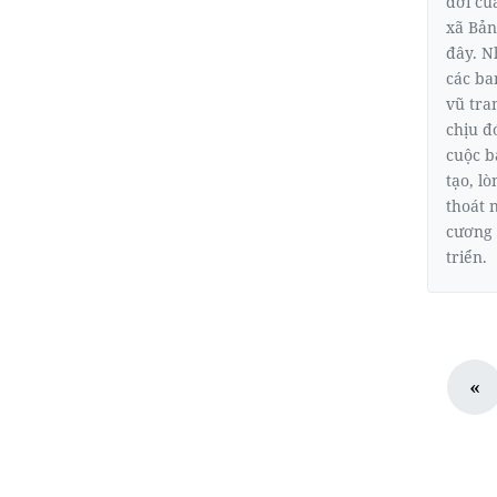
đời củ
xã Bản
đây. N
các ba
vũ tra
chịu đ
cuộc b
tạo, l
thoát 
cương 
triển.
«