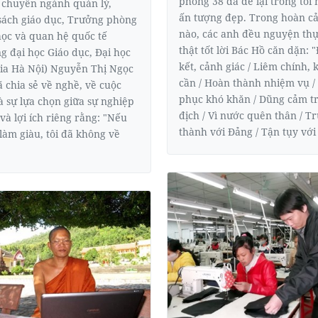
phòng 38 đã để lại trong tôi
ĩ chuyên ngành quản lý,
ấn tượng đẹp. Trong hoàn c
sách giáo dục, Trưởng phòng
nào, các anh đều nguyện thự
ọc và quan hệ quốc tế
thật tốt lời Bác Hồ căn dặn: 
g đại học Giáo dục, Đại học
kết, cảnh giác / Liêm chính, 
ia Hà Nội) Nguyễn Thị Ngọc
cần / Hoàn thành nhiệm vụ /
ã chia sẻ về nghề, về cuộc
phục khó khăn / Dũng cảm t
à sự lựa chọn giữa sự nghiệp
địch / Vì nước quên thân / T
và lợi ích riêng rằng: "Nếu
thành với Đảng / Tận tụy với
 làm giàu, tôi đã không về