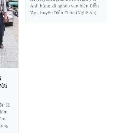
Anh hùng xã nghèo ven biển Diễn
Vạn, huyện Diễn Châu (Nghệ An).
g
ười
ốt" là
 làm
Chí
ùng,